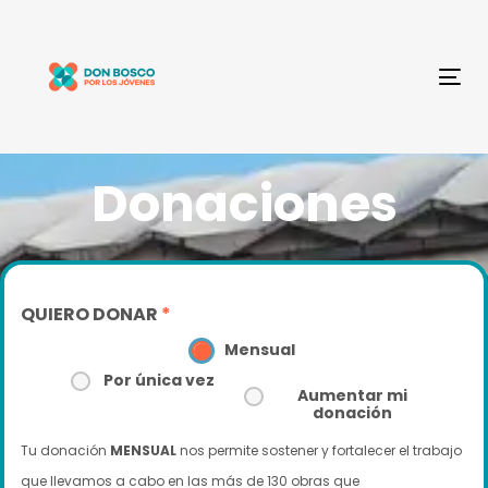
Skip
Skip
links
to
primary
Tog
navigation
nav
Skip
to
Donaciones
content
QUIERO DONAR
*
Mensual
Por única vez
Aumentar mi
donación
Tu donación
MENSUAL
nos permite sostener y fortalecer el trabajo
que llevamos a cabo en las más de 130 obras que