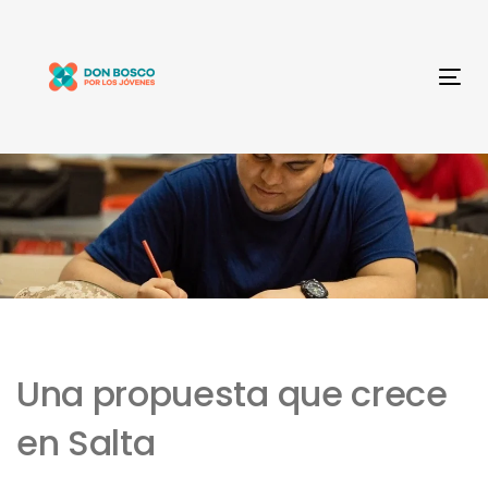
Skip
Skip
links
to
primary
Tog
navigation
nav
Skip
to
content
Una propuesta que crece
en Salta